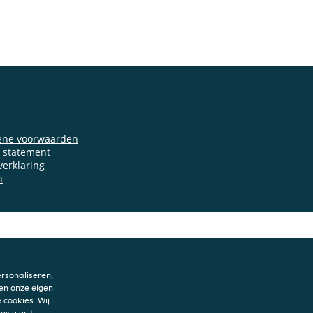
ene voorwaarden
y statement
verklaring
n
rsonaliseren,
en onze eigen
 cookies. Wij
es u wilt