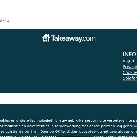
9713
INFO
Algem
Privac
Cookie
Colofo
ookies en andere technologieën om uw gebruikerservaring te verbeteren, te pe
ptimalisatie en advertenties in samenwerking met derde partijen. Wij gebruik
ies van derde partijen. Door op OK te klikken accepteert u het gebruik van alle
 noodzakelijke cookies. Selecteer
Voorkeuren beheren
om te kiezen welke cooki